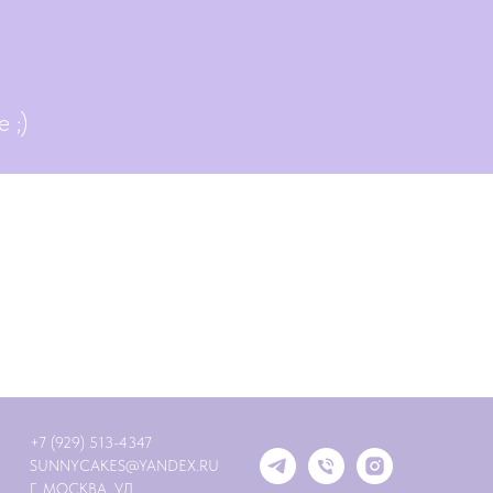
 ;)
+7 (929) 513-4347
SUNNYCAKES@YANDEX.RU
Г. МОСКВА, УЛ.