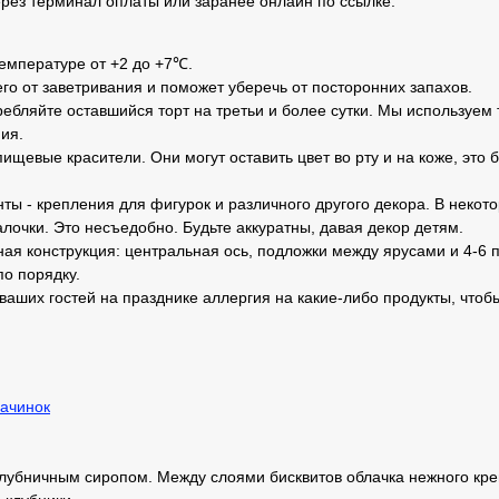
рез терминал оплаты или заранее онлайн по ссылке.
температуре от +2 до +7℃.
его от заветривания и поможет уберечь от посторонних запахов.
ебляйте оставшийся торт на третьи и более сутки. Мы используем 
ия.
ищевые красители. Они могут оставить цвет во рту и на коже, это 
ты - крепления для фигурок и различного другого декора. В неко
лочки. Это несъедобно. Будьте аккуратны, давая декор детям.
ная конструкция: центральная ось, подложки между ярусами и 4-6 п
по порядку.
 ваших гостей на празднике аллергия на какие-либо продукты, чтоб
ачинок
лубничным сиропом. Между слоями бисквитов облачка нежного крем