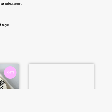
ики оближешь.
 вкус
ХИТ!