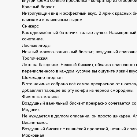
внутри крема сочные прослойки - конфитюр из отборной
Красный бархат
Интригующий вид и эффектный вкус. В ярких красных б
сливками и сливочным сыром.
Сникерс
Как одноимённый батончик, только лучше. Насыщенный
сочетание.
Лесные ягоды
Нежный маково-ванильный бисквит, воздушный сливочно
Тропическая
Лето на блюдечке. Нежный бисквит, облачка сливочного 
перечисленного в каждом кусочке вы ощутите яркий вку
Шоколадно-ягодная
В это начинке собрано всё самое прекрасное от шоко
добавляет тающее во рту конфи из черной смородины.
Фисташка-малина
Воздушный ванильный бисквит прекрасно сочетается со
Медовик
Не нуждается в долгом описании, он просто шикарен. 
Вишня-кокос
Воздушный бисквит с вишнёвой пропиткой, нежный сливо
Морковная