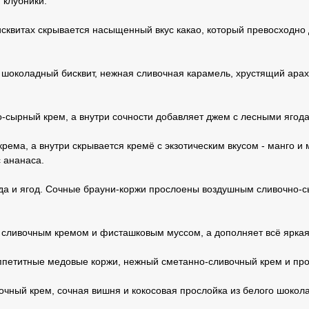
 клубники.
исквитах скрывается насыщенный вкус какао, который превосходн
 шоколадный бисквит, нежная сливочная карамель, хрустящий ара
-сырный крем, а внутри сочности добавляет джем с лесными ягод
крема, а внутри скрывается кремё с экзотическим вкусом - манго 
с ананаса.
лада и ягод. Сочные брауни-коржи прослоены воздушным сливочно
 сливочным кремом и фисташковым муссом, а дополняет всё яркая
Аппетитные медовые коржи, нежный сметанно-сливочный крем и пр
чный крем, сочная вишня и кокосовая прослойка из белого шоколад