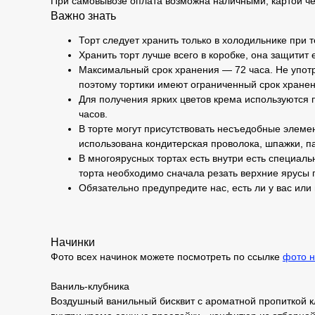
При самовывозе оплата возможна наличными, картой че
Важно знать
Торт следует хранить только в холодильнике при 
Хранить торт лучше всего в коробке, она защитит 
Максимальный срок хранения — 72 часа. Не употр
поэтому тортики имеют ограниченный срок хранен
Для получения ярких цветов крема используются п
часов.
В торте могут присутствовать несъедобные элемен
использована кондитерская проволока, шпажки, па
В многоярусных тортах есть внутри есть специаль
торта необходимо сначала резать верхние ярусы 
Обязательно предупредите нас, есть ли у вас или
Начинки
Фото всех начинок можете посмотреть по ссылке
фото н
Ваниль-клубника
Воздушный ванильный бисквит с ароматной пропиткой к