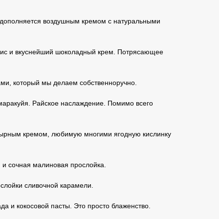
о дополняется воздушным кремом с натуральными
хис и вкуснейший шоколадный крем. Потрясающее
ами, который мы делаем собственноручно.
и маракуйя. Райское наслаждение. Помимо всего
-сырным кремом, любимую многими ягодную кислинку
 и сочная малиновая прослойка.
ослойки сливочной карамели.
а и кокосовой пасты. Это просто блаженство.