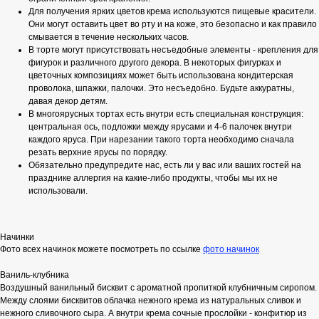
Для получения ярких цветов крема используются пищевые красители.
Они могут оставить цвет во рту и на коже, это безопасно и как правило
смывается в течение нескольких часов.
В торте могут присутствовать несъедобные элементы - крепления для
фигурок и различного другого декора. В некоторых фигурках и
цветочных композициях может быть использована кондитерская
проволока, шпажки, палочки. Это несъедобно. Будьте аккуратны,
давая декор детям.
В многоярусных тортах есть внутри есть специальная конструкция:
центральная ось, подложки между ярусами и 4-6 палочек внутри
каждого яруса. При нарезании такого торта необходимо сначала
резать верхние ярусы по порядку.
Обязательно предупредите нас, есть ли у вас или ваших гостей на
празднике аллергия на какие-либо продукты, чтобы мы их не
использовали.
Начинки
Фото всех начинок можете посмотреть по ссылке
фото начинок
Ваниль-клубника
Воздушный ванильный бисквит с ароматной пропиткой клубничным сиропом.
Между слоями бисквитов облачка нежного крема из натуральных сливок и
нежного сливочного сыра. А внутри крема сочные прослойки - конфитюр из