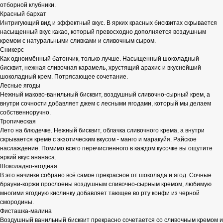
отборной клубники.
Красный бархат
Интригующий вид и эффектный вкус. В ярких красных бисквитах скрывается
насыщенный вкус какао, который превосходно дополняется воздушным
кремом с натуральными сливками и сливочным сыром.
Сникерс
Как одноимённый батончик, только лучше. Насыщенный шоколадный
бисквит, нежная сливочная карамель, хрустящий арахис и вкуснейший
шоколадный крем. Потрясающее сочетание.
Лесные ягоды
Нежный маково-ванильный бисквит, воздушный сливочно-сырный крем, а
внутри сочности добавляет джем с лесными ягодами, который мы делаем
собственноручно.
Тропическая
Лето на блюдечке. Нежный бисквит, облачка сливочного крема, а внутри
скрывается кремё с экзотическим вкусом - манго и маракуйя. Райское
наслаждение. Помимо всего перечисленного в каждом кусочке вы ощутите
яркий вкус ананаса.
Шоколадно-ягодная
В это начинке собрано всё самое прекрасное от шоколада и ягод. Сочные
брауни-коржи прослоены воздушным сливочно-сырным кремом, любимую
многими ягодную кислинку добавляет тающее во рту конфи из черной
смородины.
Фисташка-малина
Воздушный ванильный бисквит прекрасно сочетается со сливочным кремом и