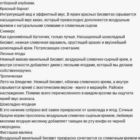
отборной клубники.
Красный бархат
Интригующий вид и эффектный вкус. В ярких красных бисквитах скрывается
насыщенный вкус какао, который превосходно дополняется воздушным
кремом с натуральными сливками и сливочным сыром.
Сникерс
Как одноимённый батончик, только лучше. Насыщенный шоколадный
бисквит, нежная сливочная карамель, хрустящий арахис и вкуснейший
шоколадный крем. Потрясающее сочетание.
Лесные ягоды
Нежный маково-ванильный бисквит, воздушный сливочно-сырный крем, а
внутри сочности добавляет джем с лесными ягодами, который мы делаем
собственноручно.
Тропическая
Лето на блюдечке. Нежный бисквит, облачка сливочного крема, а внутри
скрывается кремё с экзотическим вкусом - манго и маракуйя. Райское
наслаждение. Помимо всего перечисленного в каждом кусочке вы ощутите
яркий вкус ананаса.
Шоколадно-ягодная
В это начинке собрано всё самое прекрасное от шоколада и ягод. Сочные
брауни-коржи прослоены воздушным сливочно-сырным кремом, любимую
многими ягодную кислинку добавляет тающее во рту конфи из черной
смородины.
Фисташка-малина
Воздушный ванильный бисквит прекрасно сочетается со сливочным кремом и