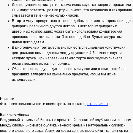
Для получения ярких цветов крема используются пищевые красители.
Они могут оставить цвет во рту и на коже, это безопасно и как правило
смывается в течение нескольких часов.
В торте могут присутствовать несъедобные элементы - крепления для
фигурок и различного другого декора. В некоторых фигурках и
цветочных композициях может быть использована кондитерская
проволока, шпажки, палочки. Это несъедобно. Будьте аккуратны,
давая декор детям.
В многоярусных тортах есть внутри есть специальная конструкция:
центральная ось, подложки между ярусами и 4-6 палочек внутри
каждого яруса. При нарезании такого торта необходимо сначала
резать верхние ярусы по порядку.
Обязательно предупредите нас, есть ли у вас или ваших гостей на
празднике аллергия на какие-либо продукты, чтобы мы их не
использовали.
Начинки
Фото всех начинок можете посмотреть по ссылке
фото начинок
Ваниль-клубника
Воздушный ванильный бисквит с ароматной пропиткой клубничным сиропом.
Между слоями бисквитов облачка нежного крема из натуральных сливок и
нежного сливочного сыра. А внутри крема сочные прослойки - конфитюр из