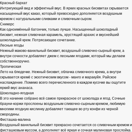
Красный бархат
Интригующий вид и эффектный вкус. В ярких красных бисквитах скрывается
насыщенный вкус какао, который превосходно дополняется воздушным
кремом с натуральными сливками и сливочным сыром.
Сникерс
Как одноимённый батончик, только лучше. Насыщенный шоколадный
бисквит, нежная сливочная карамель, хрустящий арахис и вкуснейший
шоколадный крем. Потрясающее сочетание.
Лесные ягоды
Нежный маково-ванильный бисквит, воздушный сливочно-сырный крем, а
внутри сочности добавляет джем с лесными ягодами, который мы делаем
собственноручно.
Тропическая
Лето на блюдечке. Нежный бисквит, облачка сливочного крема, а внутри
скрывается кремё с экзотическим вкусом - манго и маракуйя. Райское
наслаждение. Помимо всего перечисленного в каждом кусочке вы ощутите
яркий вкус ананаса.
Шоколадно-ягодная
В это начинке собрано всё самое прекрасное от шоколада и ягод. Сочные
брауни-коржи прослоены воздушным сливочно-сырным кремом, любимую
многими ягодную кислинку добавляет тающее во рту конфи из черной
смородины.
Фисташка-малина
Воздушный ванильный бисквит прекрасно сочетается со сливочным кремом и
фисташковым муссом, а дополняет всё яркая и сочная малиновая прослойка.