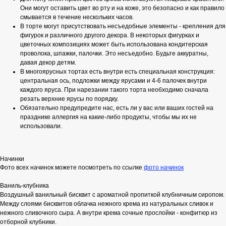
Они могут оставить цвет во рту и на коже, это безопасно и как правило
смывается в течение нескольких часов.
В торте могут присутствовать несъедобные элементы - крепления для
фигурок и различного другого декора. В некоторых фигурках и
цветочных композициях может быть использована кондитерская
проволока, шпажки, палочки. Это несъедобно. Будьте аккуратны,
давая декор детям.
В многоярусных тортах есть внутри есть специальная конструкция:
центральная ось, подложки между ярусами и 4-6 палочек внутри
каждого яруса. При нарезании такого торта необходимо сначала
резать верхние ярусы по порядку.
Обязательно предупредите нас, есть ли у вас или ваших гостей на
празднике аллергия на какие-либо продукты, чтобы мы их не
использовали.
Начинки
Фото всех начинок можете посмотреть по ссылке
фото начинок
Ваниль-клубника
Воздушный ванильный бисквит с ароматной пропиткой клубничным сиропом.
Между слоями бисквитов облачка нежного крема из натуральных сливок и
нежного сливочного сыра. А внутри крема сочные прослойки - конфитюр из
отборной клубники.