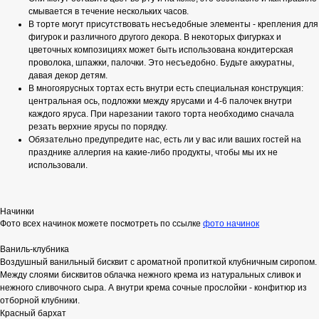
смывается в течение нескольких часов.
В торте могут присутствовать несъедобные элементы - крепления для
фигурок и различного другого декора. В некоторых фигурках и
цветочных композициях может быть использована кондитерская
проволока, шпажки, палочки. Это несъедобно. Будьте аккуратны,
давая декор детям.
В многоярусных тортах есть внутри есть специальная конструкция:
центральная ось, подложки между ярусами и 4-6 палочек внутри
каждого яруса. При нарезании такого торта необходимо сначала
резать верхние ярусы по порядку.
Обязательно предупредите нас, есть ли у вас или ваших гостей на
празднике аллергия на какие-либо продукты, чтобы мы их не
использовали.
Начинки
Фото всех начинок можете посмотреть по ссылке
фото начинок
Ваниль-клубника
Воздушный ванильный бисквит с ароматной пропиткой клубничным сиропом.
Между слоями бисквитов облачка нежного крема из натуральных сливок и
нежного сливочного сыра. А внутри крема сочные прослойки - конфитюр из
отборной клубники.
Красный бархат