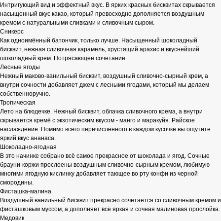
Интригующий вид и эффектный вкус. В ярких красных бисквитах скрывается
насыщенный вкус какао, который превосходно дополняется воздушным
кремом с натуральными сливками и сливочным сыром.
Сникерс
Как одноимённый батончик, только лучше. Насыщенный шоколадный
бисквит, нежная сливочная карамель, хрустящий арахис и вкуснейший
шоколадный крем. Потрясающее сочетание.
Лесные ягоды
Нежный маково-ванильный бисквит, воздушный сливочно-сырный крем, а
внутри сочности добавляет джем с лесными ягодами, который мы делаем
собственноручно.
Тропическая
Лето на блюдечке. Нежный бисквит, облачка сливочного крема, а внутри
скрывается кремё с экзотическим вкусом - манго и маракуйя. Райское
наслаждение. Помимо всего перечисленного в каждом кусочке вы ощутите
яркий вкус ананаса.
Шоколадно-ягодная
В это начинке собрано всё самое прекрасное от шоколада и ягод. Сочные
брауни-коржи прослоены воздушным сливочно-сырным кремом, любимую
многими ягодную кислинку добавляет тающее во рту конфи из черной
смородины.
Фисташка-малина
Воздушный ванильный бисквит прекрасно сочетается со сливочным кремом и
фисташковым муссом, а дополняет всё яркая и сочная малиновая прослойка.
Медовик