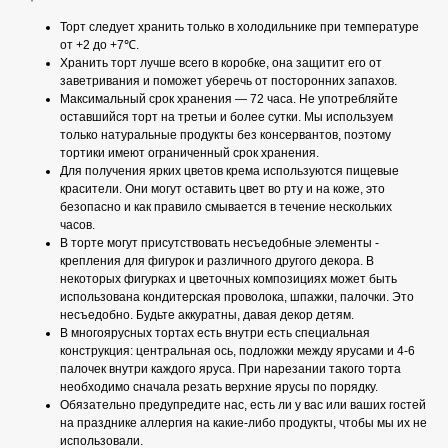
Торт следует хранить только в холодильнике при температуре
от +2 до +7℃.
Хранить торт лучше всего в коробке, она защитит его от
заветривания и поможет уберечь от посторонних запахов.
Максимальный срок хранения — 72 часа. Не употребляйте
оставшийся торт на третьи и более сутки. Мы используем
только натуральные продукты без консервантов, поэтому
тортики имеют ограниченный срок хранения.
Для получения ярких цветов крема используются пищевые
красители. Они могут оставить цвет во рту и на коже, это
безопасно и как правило смывается в течение нескольких
часов.
В торте могут присутствовать несъедобные элементы -
крепления для фигурок и различного другого декора. В
некоторых фигурках и цветочных композициях может быть
использована кондитерская проволока, шпажки, палочки. Это
несъедобно. Будьте аккуратны, давая декор детям.
В многоярусных тортах есть внутри есть специальная
конструкция: центральная ось, подложки между ярусами и 4-6
палочек внутри каждого яруса. При нарезании такого торта
необходимо сначала резать верхние ярусы по порядку.
Обязательно предупредите нас, есть ли у вас или ваших гостей
на празднике аллергия на какие-либо продукты, чтобы мы их не
использовали.