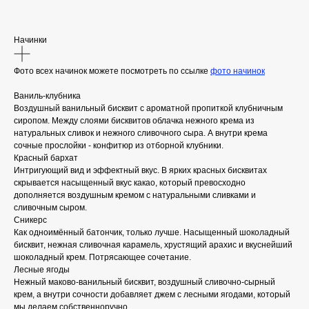
Начинки
Фото всех начинок можете посмотреть по ссылке
фото начинок
Ваниль-клубника
Воздушный ванильный бисквит с ароматной пропиткой клубничным
сиропом. Между слоями бисквитов облачка нежного крема из
натуральных сливок и нежного сливочного сыра. А внутри крема
сочные прослойки - конфитюр из отборной клубники.
Красный бархат
Интригующий вид и эффектный вкус. В ярких красных бисквитах
скрывается насыщенный вкус какао, который превосходно
дополняется воздушным кремом с натуральными сливками и
сливочным сыром.
Сникерс
Как одноимённый батончик, только лучше. Насыщенный шоколадный
бисквит, нежная сливочная карамель, хрустящий арахис и вкуснейший
шоколадный крем. Потрясающее сочетание.
Лесные ягоды
Нежный маково-ванильный бисквит, воздушный сливочно-сырный
крем, а внутри сочности добавляет джем с лесными ягодами, который
мы делаем собственноручно.