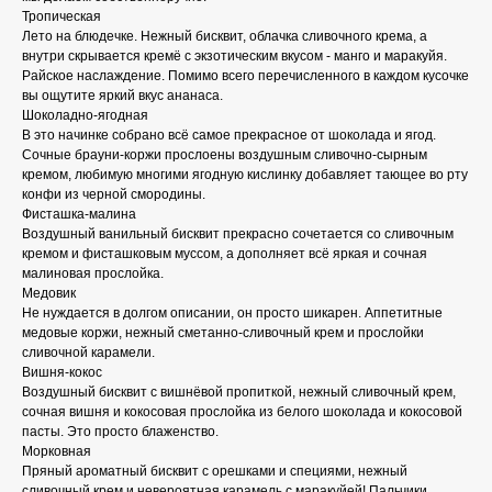
Тропическая
Лето на блюдечке. Нежный бисквит, облачка сливочного крема, а
внутри скрывается кремё с экзотическим вкусом - манго и маракуйя.
Райское наслаждение. Помимо всего перечисленного в каждом кусочке
вы ощутите яркий вкус ананаса.
Шоколадно-ягодная
В это начинке собрано всё самое прекрасное от шоколада и ягод.
Сочные брауни-коржи прослоены воздушным сливочно-сырным
кремом, любимую многими ягодную кислинку добавляет тающее во рту
конфи из черной смородины.
Фисташка-малина
Воздушный ванильный бисквит прекрасно сочетается со сливочным
кремом и фисташковым муссом, а дополняет всё яркая и сочная
малиновая прослойка.
Медовик
Не нуждается в долгом описании, он просто шикарен. Аппетитные
медовые коржи, нежный сметанно-сливочный крем и прослойки
сливочной карамели.
Вишня-кокос
Воздушный бисквит с вишнёвой пропиткой, нежный сливочный крем,
сочная вишня и кокосовая прослойка из белого шоколада и кокосовой
пасты. Это просто блаженство.
Морковная
Пряный ароматный бисквит с орешками и специями, нежный
сливочный крем и невероятная карамель с маракуйей! Пальчики