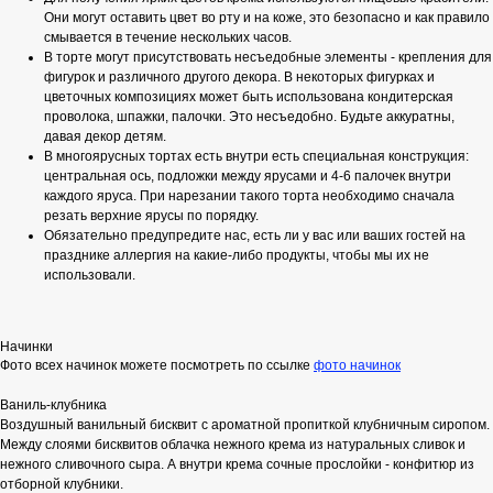
Они могут оставить цвет во рту и на коже, это безопасно и как правило
смывается в течение нескольких часов.
В торте могут присутствовать несъедобные элементы - крепления для
фигурок и различного другого декора. В некоторых фигурках и
цветочных композициях может быть использована кондитерская
проволока, шпажки, палочки. Это несъедобно. Будьте аккуратны,
давая декор детям.
В многоярусных тортах есть внутри есть специальная конструкция:
центральная ось, подложки между ярусами и 4-6 палочек внутри
каждого яруса. При нарезании такого торта необходимо сначала
резать верхние ярусы по порядку.
Обязательно предупредите нас, есть ли у вас или ваших гостей на
празднике аллергия на какие-либо продукты, чтобы мы их не
использовали.
Начинки
Фото всех начинок можете посмотреть по ссылке
фото начинок
Ваниль-клубника
Воздушный ванильный бисквит с ароматной пропиткой клубничным сиропом.
Между слоями бисквитов облачка нежного крема из натуральных сливок и
нежного сливочного сыра. А внутри крема сочные прослойки - конфитюр из
отборной клубники.