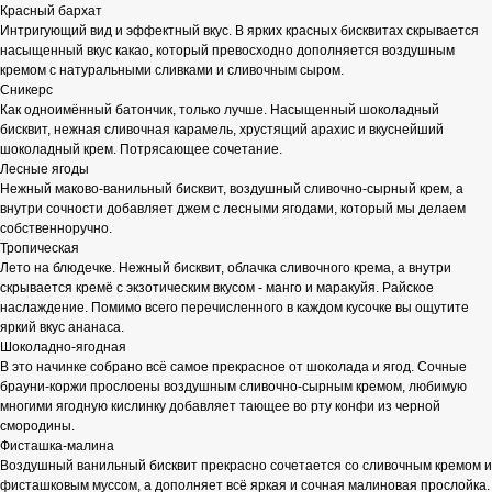
Красный бархат
Интригующий вид и эффектный вкус. В ярких красных бисквитах скрывается
насыщенный вкус какао, который превосходно дополняется воздушным
кремом с натуральными сливками и сливочным сыром.
Сникерс
Как одноимённый батончик, только лучше. Насыщенный шоколадный
бисквит, нежная сливочная карамель, хрустящий арахис и вкуснейший
шоколадный крем. Потрясающее сочетание.
Лесные ягоды
Нежный маково-ванильный бисквит, воздушный сливочно-сырный крем, а
внутри сочности добавляет джем с лесными ягодами, который мы делаем
собственноручно.
Тропическая
Лето на блюдечке. Нежный бисквит, облачка сливочного крема, а внутри
скрывается кремё с экзотическим вкусом - манго и маракуйя. Райское
наслаждение. Помимо всего перечисленного в каждом кусочке вы ощутите
яркий вкус ананаса.
Шоколадно-ягодная
В это начинке собрано всё самое прекрасное от шоколада и ягод. Сочные
брауни-коржи прослоены воздушным сливочно-сырным кремом, любимую
многими ягодную кислинку добавляет тающее во рту конфи из черной
смородины.
Фисташка-малина
Воздушный ванильный бисквит прекрасно сочетается со сливочным кремом и
фисташковым муссом, а дополняет всё яркая и сочная малиновая прослойка.