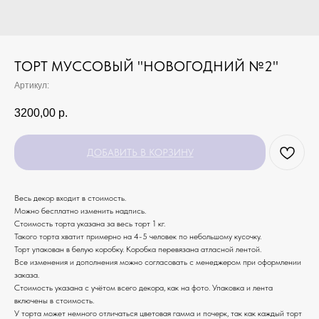
ТОРТ МУССОВЫЙ "НОВОГОДНИЙ №2"
Артикул:
3200,00
р.
ДОБАВИТЬ В КОРЗИНУ
Весь декор входит в стоимость.
Можно бесплатно изменить надпись.
Стоимость торта указана за весь торт 1 кг.
Такого торта хватит примерно на 4-5 человек по небольшому кусочку.
Торт упакован в белую коробку. Коробка перевязана атласной лентой.
Все изменения и дополнения можно согласовать с менеджером при оформлении
заказа.
Стоимость указана с учётом всего декора, как на фото. Упаковка и лента
включены в стоимость.
У торта может немного отличаться цветовая гамма и почерк, так как каждый торт