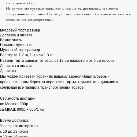
- это ручная работа.
Из-за того, что муссовые торты очень нежные, мы доставляем их в слегка
замороженном состоянии. После доставки торту нужно побыть несколько часов в
холодильнике для дефростации.
Муссовый торт размер
Доставка и оплата
Важно знать
Начинки муссовые
Муссовый торт размер
Вес торта: 0.8 кг, 1 кг или 1.3 кг
Размер торта зависит от веса: от 12 см диаметр и от 6 см высота
Доставка и оплата
Доставка
Мы можем привезти тортик по вашему адресу. Наши курьеры-
профессионалы бережно перевозят торты в сумках-холодильниках,
соблюдая все правила транспортировки тортов.
Стоимость доставки:
по Москве: 800р
за МКАД: 800р + 60р/1 км
Время доставки:
У нас есть интервалы:
с 10 до 13 часов