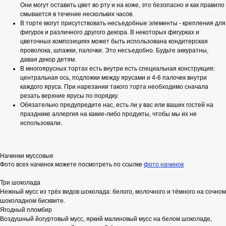
Они могут оставить цвет во рту и на коже, это безопасно и как правило
смывается в течение нескольких часов.
В торте могут присутствовать несъедобные элементы - крепления для
фигурок и различного другого декора. В некоторых фигурках и
цветочных композициях может быть использована кондитерская
проволока, шпажки, палочки. Это несъедобно. Будьте аккуратны,
давая декор детям.
В многоярусных тортах есть внутри есть специальная конструкция:
центральная ось, подложки между ярусами и 4-6 палочек внутри
каждого яруса. При нарезании такого торта необходимо сначала
резать верхние ярусы по порядку.
Обязательно предупредите нас, есть ли у вас или ваших гостей на
празднике аллергия на какие-либо продукты, чтобы мы их не
использовали.
Начинки муссовые
Фото всех начинок можете посмотреть по ссылке
фото начинок
Три шоколада
Нежный мусс из трёх видов шоколада: белого, молочного и тёмного на сочном
шоколадном бисквите.
Ягодный пломбир
Воздушный йогуртовый мусс, яркий малиновый мусс на белом шоколаде,