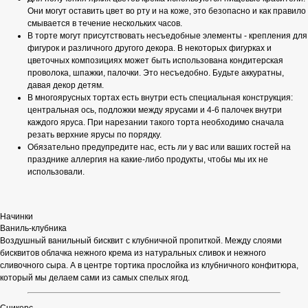
Они могут оставить цвет во рту и на коже, это безопасно и как правило
смывается в течение нескольких часов.
В торте могут присутствовать несъедобные элементы - крепления для
фигурок и различного другого декора. В некоторых фигурках и
цветочных композициях может быть использована кондитерская
проволока, шпажки, палочки. Это несъедобно. Будьте аккуратны,
давая декор детям.
В многоярусных тортах есть внутри есть специальная конструкция:
центральная ось, подложки между ярусами и 4-6 палочек внутри
каждого яруса. При нарезании такого торта необходимо сначала
резать верхние ярусы по порядку.
Обязательно предупредите нас, есть ли у вас или ваших гостей на
празднике аллергия на какие-либо продукты, чтобы мы их не
использовали.
Начинки
Ваниль-клубника
Воздушный ванильный бисквит с клубничной пропиткой. Между слоями
бисквитов облачка нежного крема из натуральных сливок и нежного
сливочного сыра. А в центре тортика прослойка из клубничного конфитюра,
который мы делаем сами из самых спелых ягод.