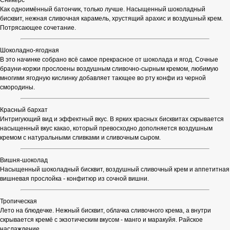
Сникерс
Как одноимённый батончик, только лучше. Насыщенный шоколадный
бисквит, нежная сливочная карамель, хрустящий арахис и воздушный крем.
Потрясающее сочетание.
Шоколадно-ягодная
В это начинке собрано всё самое прекрасное от шоколада и ягод. Сочные
брауни-коржи прослоены воздушным сливочно-сырным кремом, любимую
многими ягодную кислинку добавляет тающее во рту конфи из черной
смородины.
Красный бархат
Интригующий вид и эффектный вкус. В ярких красных бисквитах скрывается
насыщенный вкус какао, который превосходно дополняется воздушным
кремом с натуральными сливками и сливочным сыром.
Вишня-шоколад
Насыщенный шоколадный бисквит, воздушный сливочный крем и аппетитная
вишневая прослойка - конфитюр из сочной вишни.
Тропическая
Лето на блюдечке. Нежный бисквит, облачка сливочного крема, а внутри
скрывается кремё с экзотическим вкусом - манго и маракуйя. Райское
наслаждение.