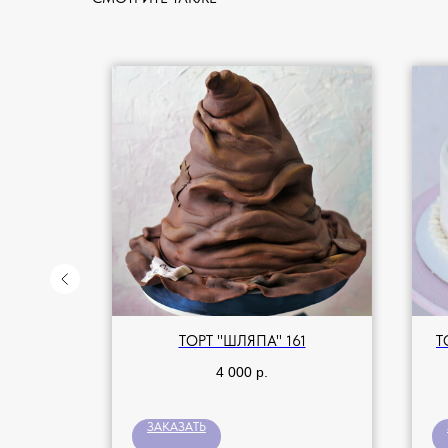
Й ПИВА
ТОРТ "ШЛЯПА" 161
Т
4 000
р.
ЗАКАЗАТЬ