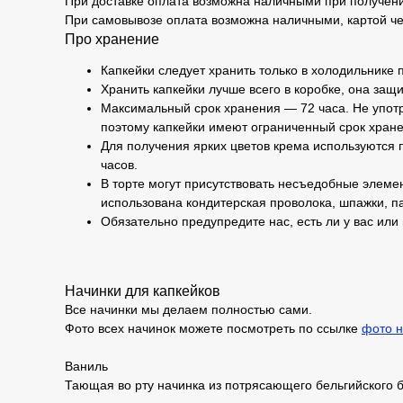
При доставке оплата возможна наличными при получени
При самовывозе оплата возможна наличными, картой че
Про хранение
Капкейки следует хранить только в холодильнике 
Хранить капкейки лучше всего в коробке, она защи
Максимальный срок хранения — 72 часа. Не употр
поэтому капкейки имеют ограниченный срок хране
Для получения ярких цветов крема используются п
часов.
В торте могут присутствовать несъедобные элемен
использована кондитерская проволока, шпажки, па
Обязательно предупредите нас, есть ли у вас или
Начинки для капкейков
Все начинки мы делаем полностью сами.
Фото всех начинок можете посмотреть по ссылке
фото н
Ваниль
Тающая во рту начинка из потрясающего бельгийского 