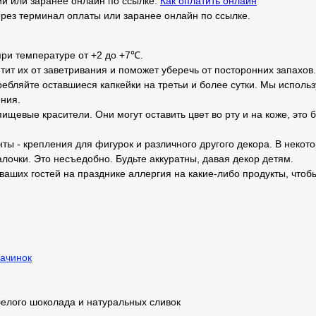
и или заранее онлайн по ссылке.
Как оплатить онлайн
рез терминал оплаты или заранее онлайн по ссылке.
при температуре от +2 до +7℃.
тит их от заветривания и поможет уберечь от посторонних запахов.
ебляйте оставшиеся капкейки на третьи и более сутки. Мы использ
ния.
ищевые красители. Они могут оставить цвет во рту и на коже, это 
ты - крепления для фигурок и различного другого декора. В неко
лочки. Это несъедобно. Будьте аккуратны, давая декор детям.
 ваших гостей на празднике аллергия на какие-либо продукты, чтоб
ачинок
белого шоколада и натуральных сливок