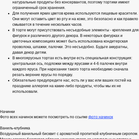
натуральные продукты без консервантов, поэтому тортики имеют
ограниченный срок хранения.
Для получения ярких цветов крема используются пищевые красители.
Они могут оставить цвет во рту и на коже, это безопасно и как правило
смывается в течение нескольких часов.
В торте могут присутствовать несъедобные элементы - крепления для
фигурок и различного другого декора. В некоторых фигурках и
цветочных композициях может быть использована кондитерская
проволока, шпажки, палочки. Это несъедобно. Будьте аккуратны,
давая декор детям.
В многоярусных тортах есть внутри есть специальная конструкция:
центральная ось, подложки между ярусами и 4-6 палочек внутри
каждого яруса. При нарезании такого торта необходимо сначала
резать верхние ярусы по порядку.
Обязательно предупредите нас, есть ли у вас или ваших гостей на
празднике аллергия на какие-либо продукты, чтобы мы их не
использовали.
Начинки
Фото всех начинок можете посмотреть по ссылке
фото начинок
Ваниль-клубника
Воздушный ванильный бисквит с ароматной пропиткой клубничным сиропом.