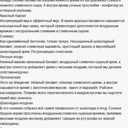
Между слоями бисквитов облачка нежного крема из натуральных сливок и
нежного сливочного сыра. А внутри крема сочные прослойки - конфитюр из
отборной клубники.
Красный бархат
Интригующий вид и эффектный вкус. В ярких красных бисквитах скрывается
насыщенный вкус какао, который превосходно дополняется воздушным
кремом с натуральными сливками и сливочным сыром.
Сникерс
Как одноимённый батончик, только лучше. Насыщенный шоколадный
бисквит, нежная сливочная карамель, хрустящий арахис и вкуснейший
шоколадный крем. Потрясающее сочетание.
Лесные ягоды
Нежный маково-ванильный бисквит, воздушный сливочно-сырный крем, а
внутри сочности добавляет джем с лесными ягодами, который мы делаем
собственноручно.
Тропическая
Лето на блюдечке. Нежный бисквит, облачка сливочного крема, а внутри
скрывается кремё с экзотическим вкусом - манго и маракуйя. Райское
наслаждение. Помимо всего перечисленного в каждом кусочке вы ощутите
яркий вкус ананаса.
Шоколадно-ягодная
В это начинке собрано всё самое прекрасное от шоколада и ягод. Сочные
брауни-коржи прослоены воздушным сливочно-сырным кремом, любимую
многими ягодную кислинку добавляет тающее во рту конфи из черной
смородины.