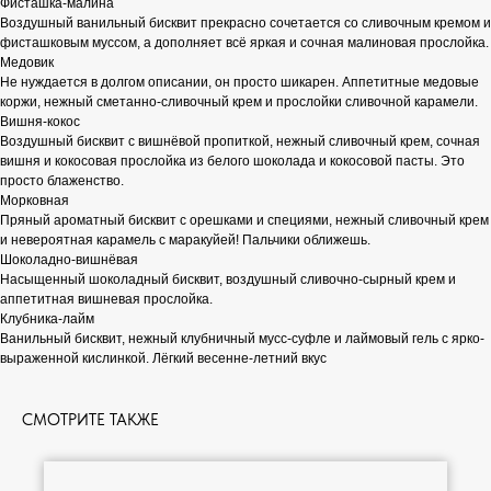
Фисташка-малина
Воздушный ванильный бисквит прекрасно сочетается со сливочным кремом и
фисташковым муссом, а дополняет всё яркая и сочная малиновая прослойка.
Медовик
Не нуждается в долгом описании, он просто шикарен. Аппетитные медовые
коржи, нежный сметанно-сливочный крем и прослойки сливочной карамели.
Вишня-кокос
Воздушный бисквит с вишнёвой пропиткой, нежный сливочный крем, сочная
вишня и кокосовая прослойка из белого шоколада и кокосовой пасты. Это
просто блаженство.
Морковная
Пряный ароматный бисквит с орешками и специями, нежный сливочный крем
и невероятная карамель с маракуйей! Пальчики оближешь.
Шоколадно-вишнёвая
Насыщенный шоколадный бисквит, воздушный сливочно-сырный крем и
аппетитная вишневая прослойка.
Клубника-лайм
Ванильный бисквит, нежный клубничный мусс-суфле и лаймовый гель с ярко-
выраженной кислинкой. Лёгкий весенне-летний вкус
СМОТРИТЕ ТАКЖЕ