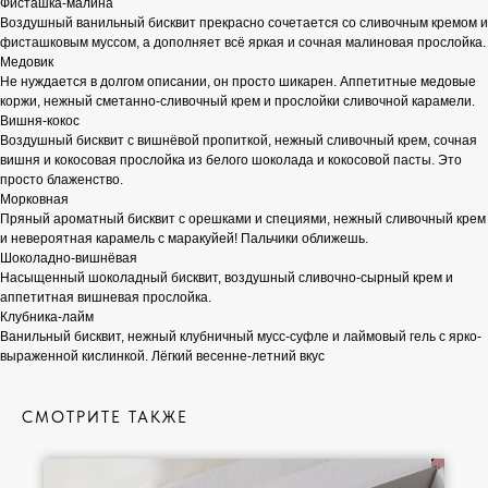
Фисташка-малина
Воздушный ванильный бисквит прекрасно сочетается со сливочным кремом и
фисташковым муссом, а дополняет всё яркая и сочная малиновая прослойка.
Медовик
Не нуждается в долгом описании, он просто шикарен. Аппетитные медовые
коржи, нежный сметанно-сливочный крем и прослойки сливочной карамели.
Вишня-кокос
Воздушный бисквит с вишнёвой пропиткой, нежный сливочный крем, сочная
вишня и кокосовая прослойка из белого шоколада и кокосовой пасты. Это
просто блаженство.
Морковная
Пряный ароматный бисквит с орешками и специями, нежный сливочный крем
и невероятная карамель с маракуйей! Пальчики оближешь.
Шоколадно-вишнёвая
Насыщенный шоколадный бисквит, воздушный сливочно-сырный крем и
аппетитная вишневая прослойка.
Клубника-лайм
Ванильный бисквит, нежный клубничный мусс-суфле и лаймовый гель с ярко-
выраженной кислинкой. Лёгкий весенне-летний вкус
СМОТРИТЕ ТАКЖЕ