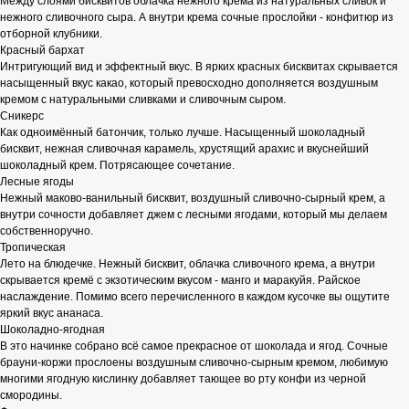
Между слоями бисквитов облачка нежного крема из натуральных сливок и
нежного сливочного сыра. А внутри крема сочные прослойки - конфитюр из
отборной клубники.
Красный бархат
Интригующий вид и эффектный вкус. В ярких красных бисквитах скрывается
насыщенный вкус какао, который превосходно дополняется воздушным
кремом с натуральными сливками и сливочным сыром.
Сникерс
Как одноимённый батончик, только лучше. Насыщенный шоколадный
бисквит, нежная сливочная карамель, хрустящий арахис и вкуснейший
шоколадный крем. Потрясающее сочетание.
Лесные ягоды
Нежный маково-ванильный бисквит, воздушный сливочно-сырный крем, а
внутри сочности добавляет джем с лесными ягодами, который мы делаем
собственноручно.
Тропическая
Лето на блюдечке. Нежный бисквит, облачка сливочного крема, а внутри
скрывается кремё с экзотическим вкусом - манго и маракуйя. Райское
наслаждение. Помимо всего перечисленного в каждом кусочке вы ощутите
яркий вкус ананаса.
Шоколадно-ягодная
В это начинке собрано всё самое прекрасное от шоколада и ягод. Сочные
брауни-коржи прослоены воздушным сливочно-сырным кремом, любимую
многими ягодную кислинку добавляет тающее во рту конфи из черной
смородины.