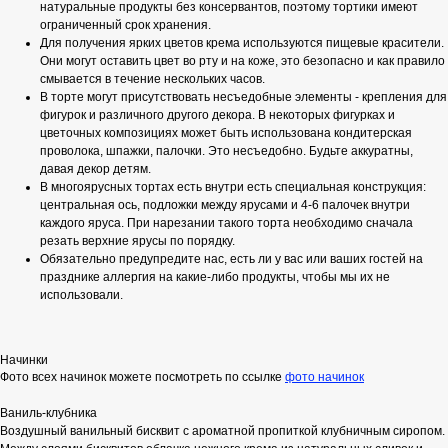
натуральные продукты без консервантов, поэтому тортики имеют
ограниченный срок хранения.
Для получения ярких цветов крема используются пищевые красители.
Они могут оставить цвет во рту и на коже, это безопасно и как правило
смывается в течение нескольких часов.
В торте могут присутствовать несъедобные элементы - крепления для
фигурок и различного другого декора. В некоторых фигурках и
цветочных композициях может быть использована кондитерская
проволока, шпажки, палочки. Это несъедобно. Будьте аккуратны,
давая декор детям.
В многоярусных тортах есть внутри есть специальная конструкция:
центральная ось, подложки между ярусами и 4-6 палочек внутри
каждого яруса. При нарезании такого торта необходимо сначала
резать верхние ярусы по порядку.
Обязательно предупредите нас, есть ли у вас или ваших гостей на
празднике аллергия на какие-либо продукты, чтобы мы их не
использовали.
Начинки
Фото всех начинок можете посмотреть по ссылке
фото начинок
Ваниль-клубника
Воздушный ванильный бисквит с ароматной пропиткой клубничным сиропом.