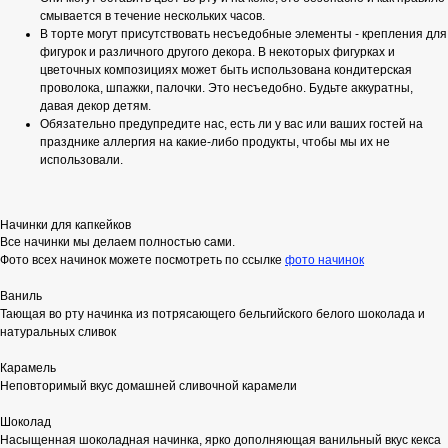
смывается в течение нескольких часов.
В торте могут присутствовать несъедобные элементы - крепления для
фигурок и различного другого декора. В некоторых фигурках и
цветочных композициях может быть использована кондитерская
проволока, шпажки, палочки. Это несъедобно. Будьте аккуратны,
давая декор детям.
Обязательно предупредите нас, есть ли у вас или ваших гостей на
празднике аллергия на какие-либо продукты, чтобы мы их не
использовали.
Начинки для капкейков
Все начинки мы делаем полностью сами.
Фото всех начинок можете посмотреть по ссылке
фото начинок
Ваниль
Тающая во рту начинка из потрясающего бельгийского белого шоколада и
натуральных сливок
Карамель
Неповторимый вкус домашней сливочной карамели
Шоколад
Насыщенная шоколадная начинка, ярко дополняющая ванильный вкус кекса