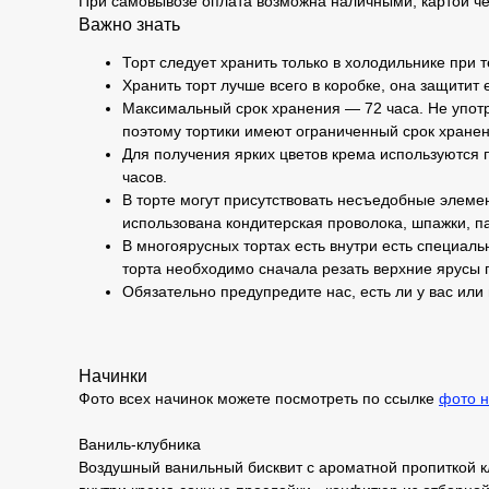
При самовывозе оплата возможна наличными, картой че
Важно знать
Торт следует хранить только в холодильнике при 
Хранить торт лучше всего в коробке, она защитит 
Максимальный срок хранения — 72 часа. Не употр
поэтому тортики имеют ограниченный срок хранен
Для получения ярких цветов крема используются п
часов.
В торте могут присутствовать несъедобные элемен
использована кондитерская проволока, шпажки, па
В многоярусных тортах есть внутри есть специаль
торта необходимо сначала резать верхние ярусы 
Обязательно предупредите нас, есть ли у вас или
Начинки
Фото всех начинок можете посмотреть по ссылке
фото н
Ваниль-клубника
Воздушный ванильный бисквит с ароматной пропиткой к