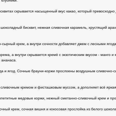
 клубники.
исквитах скрывается насыщенный вкус какао, который превосходн
 шоколадный бисквит, нежная сливочная карамель, хрустящий ара
-сырный крем, а внутри сочности добавляет джем с лесными ягод
крема, а внутри скрывается кремё с экзотическим вкусом - манго 
с ананаса.
лада и ягод. Сочные брауни-коржи прослоены воздушным сливочно
 сливочным кремом и фисташковым муссом, а дополняет всё яркая
Аппетитные медовые коржи, нежный сметанно-сливочный крем и пр
чный крем, сочная вишня и кокосовая прослойка из белого шоколад