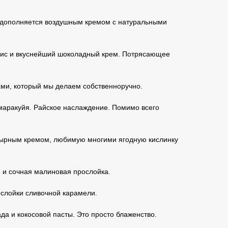
о дополняется воздушным кремом с натуральными
хис и вкуснейший шоколадный крем. Потрясающее
ами, который мы делаем собственноручно.
и маракуйя. Райское наслаждение. Помимо всего
-сырным кремом, любимую многими ягодную кислинку
 и сочная малиновая прослойка.
ослойки сливочной карамели.
а и кокосовой пасты. Это просто блаженство.