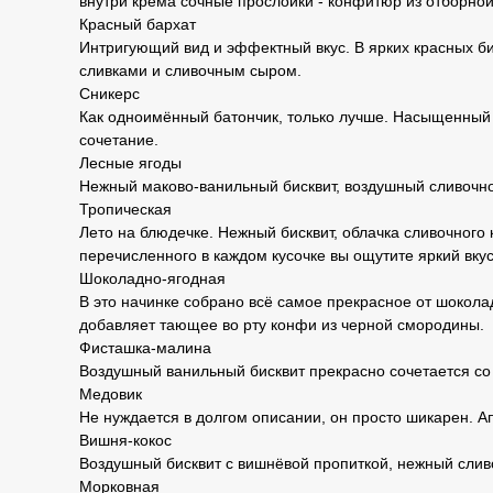
внутри крема сочные прослойки - конфитюр из отборной
Красный бархат
Интригующий вид и эффектный вкус. В ярких красных б
сливками и сливочным сыром.
Сникерс
Как одноимённый батончик, только лучше. Насыщенный
сочетание.
Лесные ягоды
Нежный маково-ванильный бисквит, воздушный сливочно
Тропическая
Лето на блюдечке. Нежный бисквит, облачка сливочного 
перечисленного в каждом кусочке вы ощутите яркий вку
Шоколадно-ягодная
В это начинке собрано всё самое прекрасное от шоко
добавляет тающее во рту конфи из черной смородины.
Фисташка-малина
Воздушный ванильный бисквит прекрасно сочетается со
Медовик
Не нуждается в долгом описании, он просто шикарен. 
Вишня-кокос
Воздушный бисквит с вишнёвой пропиткой, нежный сливо
Морковная