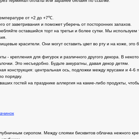
рез терминал оплаты или заранее онлайн по ссылке.
температуре от +2 до +7℃.
его от заветривания и поможет уберечь от посторонних запахов.
ебляйте оставшийся торт на третьи и более сутки. Мы используем 
ия.
ищевые красители. Они могут оставить цвет во рту и на коже, это 
ты - крепления для фигурок и различного другого декора. В неко
лочки. Это несъедобно. Будьте аккуратны, давая декор детям.
ная конструкция: центральная ось, подложки между ярусами и 4-6 п
по порядку.
 ваших гостей на празднике аллергия на какие-либо продукты, чтоб
ачинок
лубничным сиропом. Между слоями бисквитов облачка нежного крем