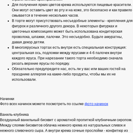
Для получения ярких цветов крема используются пищевые красители.
Они могут оставить цвет во рту и на коже, это безопасно и как правило
смывается в течение нескольких часов.
В торте могут присутствовать несъедобные элементы - крепления для
фигурок и различного другого декора. В некоторых фигурках и
цветочных композициях может быть использована кондитерская
проволока, шпажки, палочки. Это несъедобно. Будьте аккуратны,
давая декор детям.
В многоярусных тортах есть внутри есть специальная конструкция:
центральная ось, подложки между ярусами и 4-6 палочек внутри
каждого яруса. При нарезании такого торта необходимо сначала
резать верхние ярусы по порядку.
Обязательно предупредите нас, есть ли у вас или ваших гостей на
празднике аллергия на какие-либо продукты, чтобы мы их не
использовали.
Начинки
Фото всех начинок можете посмотреть по ссылке
фото начинок
Ваниль-клубника
Воздушный ванильный бисквит с ароматной пропиткой клубничным сиропом.
Между слоями бисквитов облачка нежного крема из натуральных сливок и
нежного сливочного сыра. А внутри крема сочные прослойки - конфитюр из