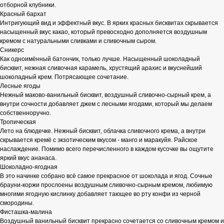
отборной клубники.
Красный бархат
Интригующий вид и эффектный вкус. В ярких красных бисквитах скрывается
насыщенный вкус какао, который превосходно дополняется воздушным
кремом с натуральными сливками и сливочным сыром.
Сникерс
Как одноимённый батончик, только лучше. Насыщенный шоколадный
бисквит, нежная сливочная карамель, хрустящий арахис и вкуснейший
шоколадный крем. Потрясающее сочетание.
Лесные ягоды
Нежный маково-ванильный бисквит, воздушный сливочно-сырный крем, а
внутри сочности добавляет джем с лесными ягодами, который мы делаем
собственноручно.
Тропическая
Лето на блюдечке. Нежный бисквит, облачка сливочного крема, а внутри
скрывается кремё с экзотическим вкусом - манго и маракуйя. Райское
наслаждение. Помимо всего перечисленного в каждом кусочке вы ощутите
яркий вкус ананаса.
Шоколадно-ягодная
В это начинке собрано всё самое прекрасное от шоколада и ягод. Сочные
брауни-коржи прослоены воздушным сливочно-сырным кремом, любимую
многими ягодную кислинку добавляет тающее во рту конфи из черной
смородины.
Фисташка-малина
Воздушный ванильный бисквит прекрасно сочетается со сливочным кремом и