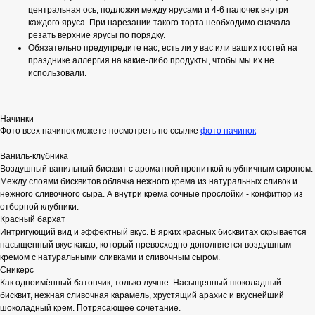
центральная ось, подложки между ярусами и 4-6 палочек внутри
каждого яруса. При нарезании такого торта необходимо сначала
резать верхние ярусы по порядку.
Обязательно предупредите нас, есть ли у вас или ваших гостей на
празднике аллергия на какие-либо продукты, чтобы мы их не
использовали.
Начинки
Фото всех начинок можете посмотреть по ссылке
фото начинок
Ваниль-клубника
Воздушный ванильный бисквит с ароматной пропиткой клубничным сиропом.
Между слоями бисквитов облачка нежного крема из натуральных сливок и
нежного сливочного сыра. А внутри крема сочные прослойки - конфитюр из
отборной клубники.
Красный бархат
Интригующий вид и эффектный вкус. В ярких красных бисквитах скрывается
насыщенный вкус какао, который превосходно дополняется воздушным
кремом с натуральными сливками и сливочным сыром.
Сникерс
Как одноимённый батончик, только лучше. Насыщенный шоколадный
бисквит, нежная сливочная карамель, хрустящий арахис и вкуснейший
шоколадный крем. Потрясающее сочетание.