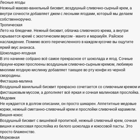
Лесные ягоды
Нежный маково-ванильный бисквит, воздушный сливочно-сырный крем, а
внутри сочности добавляет джем с лесными ягодами, который мы делаем
собственноручно.
Тропическая
Лето на блюдечке. Нежный бисквит, облачка сливочного крема, а внутри
скрывается кремё с экзотическим вкусом - манго и маракуйя. Райское
наслаждение. Помимо всего перечисленного в каждом кусочке вы ощутите
яркий вкус ананаса.
Шоколадно-ягодная
В это начинке собрано всё самое прекрасное от шоколада и ягод. Сочные
брауни-коржи прослоены воздушным сливочно-сырным кремом, любимую
многими ягодную кислинку добавляет тающее во рту конфи из черной
смородины.
Фисташка-малина
Воздушный ванильный бисквит прекрасно сочетается со сливочным кремом и
фисташковым муссом, а дополняет всё яркая и сочная малиновая прослойка.
Медовик
Не нуждается в долгом описании, он просто шикарен. Аппетитные медовые
коржи, нежный сметанно-сливочный крем и прослойки сливочной карамели.
Вишня-кокос
Воздушный бисквит с вишнёвой пропиткой, нежный сливочный крем, сочная
вишня и кокосовая прослойка из белого шоколада и кокосовой пасты. Это
просто блаженство.
Морковная