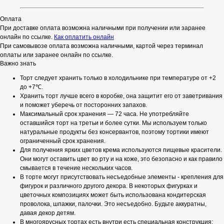
Оплата
При доставке оплата возможна наличными при получении или заранее
онлайн по ссылке.
Как оплатить онлайн
При самовывозе оплата возможна наличными, картой через терминал
оплаты или заранее онлайн по ссылке.
Важно знать
Торт следует хранить только в холодильнике при температуре от +2
до +7℃.
Хранить торт лучше всего в коробке, она защитит его от заветривания
и поможет уберечь от посторонних запахов.
Максимальный срок хранения — 72 часа. Не употребляйте
оставшийся торт на третьи и более сутки. Мы используем только
натуральные продукты без консервантов, поэтому тортики имеют
ограниченный срок хранения.
Для получения ярких цветов крема используются пищевые красители.
Они могут оставить цвет во рту и на коже, это безопасно и как правило
смывается в течение нескольких часов.
В торте могут присутствовать несъедобные элементы - крепления для
фигурок и различного другого декора. В некоторых фигурках и
цветочных композициях может быть использована кондитерская
проволока, шпажки, палочки. Это несъедобно. Будьте аккуратны,
давая декор детям.
В многоярусных тортах есть внутри есть специальная конструкция: