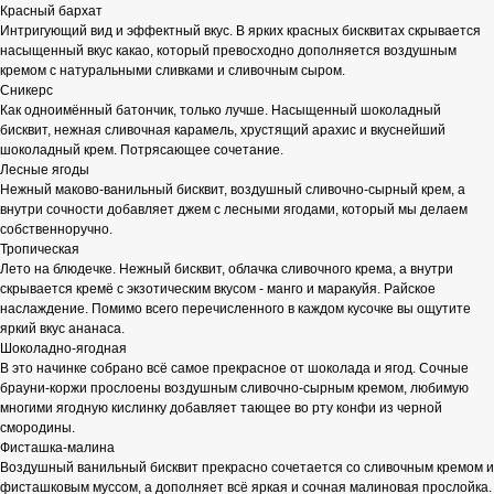
Красный бархат
Интригующий вид и эффектный вкус. В ярких красных бисквитах скрывается
насыщенный вкус какао, который превосходно дополняется воздушным
кремом с натуральными сливками и сливочным сыром.
Сникерс
Как одноимённый батончик, только лучше. Насыщенный шоколадный
бисквит, нежная сливочная карамель, хрустящий арахис и вкуснейший
шоколадный крем. Потрясающее сочетание.
Лесные ягоды
Нежный маково-ванильный бисквит, воздушный сливочно-сырный крем, а
внутри сочности добавляет джем с лесными ягодами, который мы делаем
собственноручно.
Тропическая
Лето на блюдечке. Нежный бисквит, облачка сливочного крема, а внутри
скрывается кремё с экзотическим вкусом - манго и маракуйя. Райское
наслаждение. Помимо всего перечисленного в каждом кусочке вы ощутите
яркий вкус ананаса.
Шоколадно-ягодная
В это начинке собрано всё самое прекрасное от шоколада и ягод. Сочные
брауни-коржи прослоены воздушным сливочно-сырным кремом, любимую
многими ягодную кислинку добавляет тающее во рту конфи из черной
смородины.
Фисташка-малина
Воздушный ванильный бисквит прекрасно сочетается со сливочным кремом и
фисташковым муссом, а дополняет всё яркая и сочная малиновая прослойка.