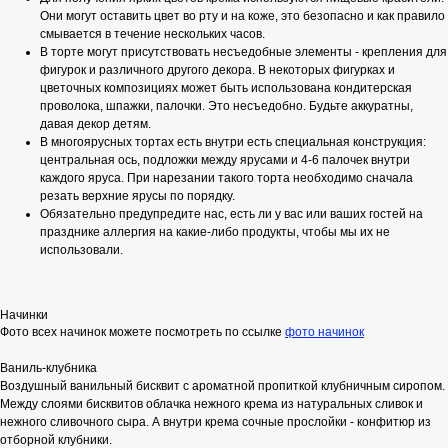
Они могут оставить цвет во рту и на коже, это безопасно и как правило
смывается в течение нескольких часов.
В торте могут присутствовать несъедобные элементы - крепления для
фигурок и различного другого декора. В некоторых фигурках и
цветочных композициях может быть использована кондитерская
проволока, шпажки, палочки. Это несъедобно. Будьте аккуратны,
давая декор детям.
В многоярусных тортах есть внутри есть специальная конструкция:
центральная ось, подложки между ярусами и 4-6 палочек внутри
каждого яруса. При нарезании такого торта необходимо сначала
резать верхние ярусы по порядку.
Обязательно предупредите нас, есть ли у вас или ваших гостей на
празднике аллергия на какие-либо продукты, чтобы мы их не
использовали.
Начинки
Фото всех начинок можете посмотреть по ссылке
фото начинок
Ваниль-клубника
Воздушный ванильный бисквит с ароматной пропиткой клубничным сиропом.
Между слоями бисквитов облачка нежного крема из натуральных сливок и
нежного сливочного сыра. А внутри крема сочные прослойки - конфитюр из
отборной клубники.