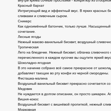
внутри крема сочные прослойки - конфитюр из отборной
Красный бархат
Интригующий вид и эффектный вкус. В ярких красных б
сливками и сливочным сыром.
Сникерс
Как одноимённый батончик, только лучше. Насыщенный
сочетание.
Лесные ягоды
Нежный маково-ванильный бисквит, воздушный сливочно
Тропическая
Лето на блюдечке. Нежный бисквит, облачка сливочного 
перечисленного в каждом кусочке вы ощутите яркий вку
Шоколадно-ягодная
В это начинке собрано всё самое прекрасное от шоко
добавляет тающее во рту конфи из черной смородины.
Фисташка-малина
Воздушный ванильный бисквит прекрасно сочетается со
Медовик
Не нуждается в долгом описании, он просто шикарен. 
Вишня-кокос
Воздушный бисквит с вишнёвой пропиткой, нежный сливо
Морковная