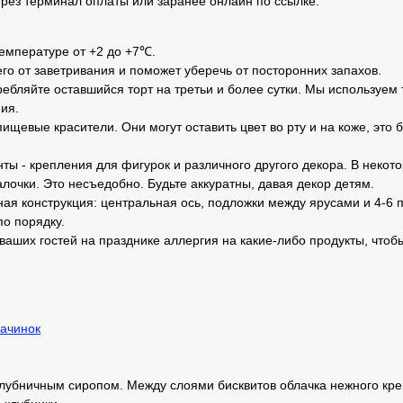
рез терминал оплаты или заранее онлайн по ссылке.
температуре от +2 до +7℃.
его от заветривания и поможет уберечь от посторонних запахов.
ебляйте оставшийся торт на третьи и более сутки. Мы используем 
ия.
ищевые красители. Они могут оставить цвет во рту и на коже, это 
ты - крепления для фигурок и различного другого декора. В неко
лочки. Это несъедобно. Будьте аккуратны, давая декор детям.
ная конструкция: центральная ось, подложки между ярусами и 4-6 п
по порядку.
 ваших гостей на празднике аллергия на какие-либо продукты, чтоб
ачинок
лубничным сиропом. Между слоями бисквитов облачка нежного крем