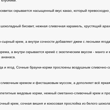
 клубники.
исквитах скрывается насыщенный вкус какао, который превосходн
 шоколадный бисквит, нежная сливочная карамель, хрустящий ара
-сырный крем, а внутри сочности добавляет джем с лесными ягод
крема, а внутри скрывается кремё с экзотическим вкусом - манго 
с ананаса.
лада и ягод. Сочные брауни-коржи прослоены воздушным сливочно
 сливочным кремом и фисташковым муссом, а дополняет всё яркая
Аппетитные медовые коржи, нежный сметанно-сливочный крем и пр
чный крем, сочная вишня и кокосовая прослойка из белого шоколад