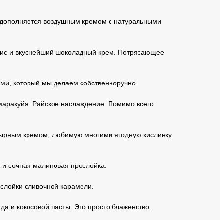
о дополняется воздушным кремом с натуральными
хис и вкуснейший шоколадный крем. Потрясающее
ами, который мы делаем собственноручно.
и маракуйя. Райское наслаждение. Помимо всего
-сырным кремом, любимую многими ягодную кислинку
 и сочная малиновая прослойка.
ослойки сливочной карамели.
а и кокосовой пасты. Это просто блаженство.