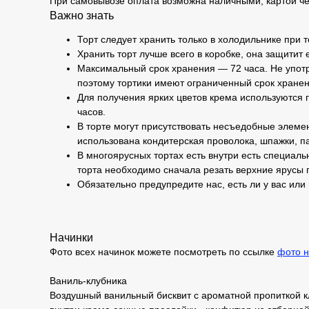
При самовывозе оплата возможна наличными, картой че
Важно знать
Торт следует хранить только в холодильнике при 
Хранить торт лучше всего в коробке, она защитит 
Максимальный срок хранения — 72 часа. Не употр
поэтому тортики имеют ограниченный срок хранен
Для получения ярких цветов крема используются п
часов.
В торте могут присутствовать несъедобные элемен
использована кондитерская проволока, шпажки, па
В многоярусных тортах есть внутри есть специаль
торта необходимо сначала резать верхние ярусы 
Обязательно предупредите нас, есть ли у вас или
Начинки
Фото всех начинок можете посмотреть по ссылке
фото н
Ваниль-клубника
Воздушный ванильный бисквит с ароматной пропиткой к