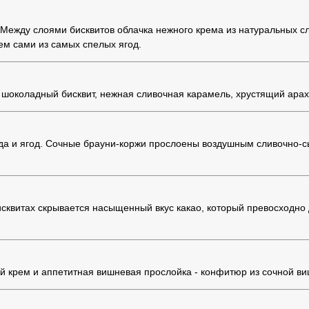
Между слоями бисквитов облачка нежного крема из натуральных сли
ем сами из самых спелых ягод.
шоколадный бисквит, нежная сливочная карамель, хрустящий ара
лада и ягод. Сочные брауни-коржи прослоены воздушным сливочно
исквитах скрывается насыщенный вкус какао, который превосходн
 крем и аппетитная вишневая прослойка - конфитюр из сочной ви