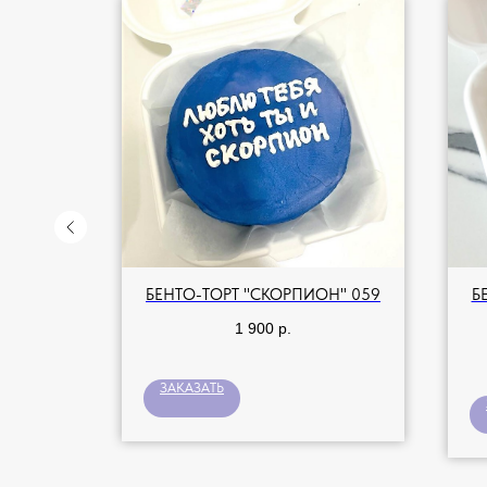
О И
БЕНТО-ТОРТ "СКОРПИОН" 059
Б
1 900
р.
ЗАКАЗАТЬ