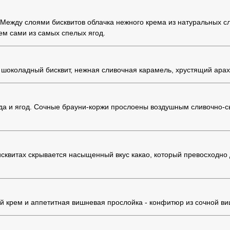
Между слоями бисквитов облачка нежного крема из натуральных сли
ем сами из самых спелых ягод.
шоколадный бисквит, нежная сливочная карамель, хрустящий ара
лада и ягод. Сочные брауни-коржи прослоены воздушным сливочно
исквитах скрывается насыщенный вкус какао, который превосходн
 крем и аппетитная вишневая прослойка - конфитюр из сочной ви