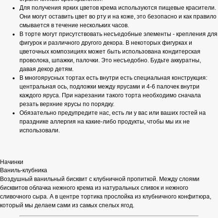
Для получения ярких цветов крема используются пищевые красители.
Они могут оставить цвет во рту и на коже, это безопасно и как правило
смывается в течение нескольких часов.
В торте могут присутствовать несъедобные элементы - крепления для
фигурок и различного другого декора. В некоторых фигурках и
цветочных композициях может быть использована кондитерская
проволока, шпажки, палочки. Это несъедобно. Будьте аккуратны,
давая декор детям.
В многоярусных тортах есть внутри есть специальная конструкция:
центральная ось, подложки между ярусами и 4-6 палочек внутри
каждого яруса. При нарезании такого торта необходимо сначала
резать верхние ярусы по порядку.
Обязательно предупредите нас, есть ли у вас или ваших гостей на
празднике аллергия на какие-либо продукты, чтобы мы их не
использовали.
Начинки
Ваниль-клубника
Воздушный ванильный бисквит с клубничной пропиткой. Между слоями
бисквитов облачка нежного крема из натуральных сливок и нежного
сливочного сыра. А в центре тортика прослойка из клубничного конфитюра,
который мы делаем сами из самых спелых ягод.