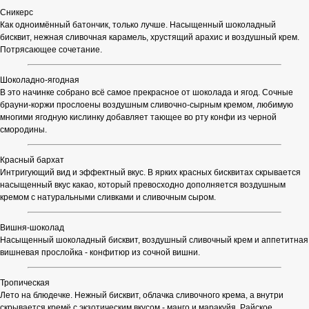
Сникерс
Как одноимённый батончик, только лучше. Насыщенный шоколадный
бисквит, нежная сливочная карамель, хрустящий арахис и воздушный крем.
Потрясающее сочетание.
Шоколадно-ягодная
В это начинке собрано всё самое прекрасное от шоколада и ягод. Сочные
брауни-коржи прослоены воздушным сливочно-сырным кремом, любимую
многими ягодную кислинку добавляет тающее во рту конфи из черной
смородины.
Красный бархат
Интригующий вид и эффектный вкус. В ярких красных бисквитах скрывается
насыщенный вкус какао, который превосходно дополняется воздушным
кремом с натуральными сливками и сливочным сыром.
Вишня-шоколад
Насыщенный шоколадный бисквит, воздушный сливочный крем и аппетитная
вишневая прослойка - конфитюр из сочной вишни.
Тропическая
Лето на блюдечке. Нежный бисквит, облачка сливочного крема, а внутри
скрывается кремё с экзотическим вкусом - манго и маракуйя. Райское