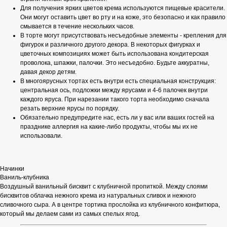
Для получения ярких цветов крема используются пищевые красители.
Они могут оставить цвет во рту и на коже, это безопасно и как правило
смывается в течение нескольких часов.
В торте могут присутствовать несъедобные элементы - крепления для
фигурок и различного другого декора. В некоторых фигурках и
цветочных композициях может быть использована кондитерская
проволока, шпажки, палочки. Это несъедобно. Будьте аккуратны,
давая декор детям.
В многоярусных тортах есть внутри есть специальная конструкция:
центральная ось, подложки между ярусами и 4-6 палочек внутри
каждого яруса. При нарезании такого торта необходимо сначала
резать верхние ярусы по порядку.
Обязательно предупредите нас, есть ли у вас или ваших гостей на
празднике аллергия на какие-либо продукты, чтобы мы их не
использовали.
Начинки
Ваниль-клубника
Воздушный ванильный бисквит с клубничной пропиткой. Между слоями
бисквитов облачка нежного крема из натуральных сливок и нежного
сливочного сыра. А в центре тортика прослойка из клубничного конфитюра,
который мы делаем сами из самых спелых ягод.