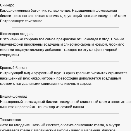
Сникерс
Как одноимённый батончик, только лучше. Насыщенный шоколадный
бисквит, нежная сливочная карамель, хрустящий арахис и воздушный крем.
Потрясающее сочетание.
Шоколадно-ягодная
В это начинке собрано всё самое прекрасное от шоколада и ягод. Сочные
брауни-коржи прослоены воздушным сливочно-сырным кремом, любимую
многими ягодную кислинку добавляет тающее во рту конфи из черной
смородины.
Красный бархат
Интригующий вид и эффектный вкус. В ярких красных бисквитах скрывается
насыщенный вкус какао, который превосходно дополняется воздушным
кремом с натуральными сливками и сливочным сыром.
Вишня-шоколад
Насыщенный шоколадный бисквит, воздушный сливочный крем и аппетитная
вишневая прослойка - конфитюр из сочной вишни.
Тропическая
Лето на блюдечке. Нежный бисквит, облачка сливочного крема, а внутри
скрывается кремё с экзотическим вкусом - манго и маракуйя. Райское