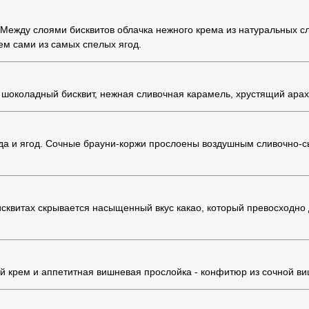
Между слоями бисквитов облачка нежного крема из натуральных сли
ем сами из самых спелых ягод.
шоколадный бисквит, нежная сливочная карамель, хрустящий ара
лада и ягод. Сочные брауни-коржи прослоены воздушным сливочно
исквитах скрывается насыщенный вкус какао, который превосходн
 крем и аппетитная вишневая прослойка - конфитюр из сочной ви