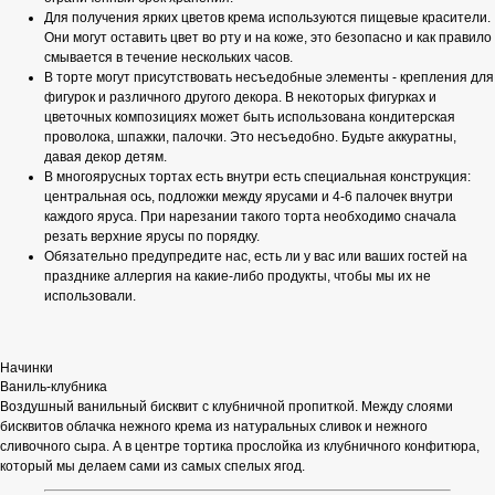
Для получения ярких цветов крема используются пищевые красители.
Они могут оставить цвет во рту и на коже, это безопасно и как правило
смывается в течение нескольких часов.
В торте могут присутствовать несъедобные элементы - крепления для
фигурок и различного другого декора. В некоторых фигурках и
цветочных композициях может быть использована кондитерская
проволока, шпажки, палочки. Это несъедобно. Будьте аккуратны,
давая декор детям.
В многоярусных тортах есть внутри есть специальная конструкция:
центральная ось, подложки между ярусами и 4-6 палочек внутри
каждого яруса. При нарезании такого торта необходимо сначала
резать верхние ярусы по порядку.
Обязательно предупредите нас, есть ли у вас или ваших гостей на
празднике аллергия на какие-либо продукты, чтобы мы их не
использовали.
Начинки
Ваниль-клубника
Воздушный ванильный бисквит с клубничной пропиткой. Между слоями
бисквитов облачка нежного крема из натуральных сливок и нежного
сливочного сыра. А в центре тортика прослойка из клубничного конфитюра,
который мы делаем сами из самых спелых ягод.