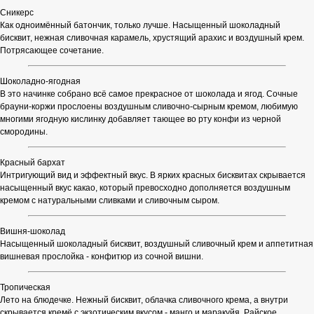
Сникерс
Как одноимённый батончик, только лучше. Насыщенный шоколадный
бисквит, нежная сливочная карамель, хрустящий арахис и воздушный крем.
Потрясающее сочетание.
Шоколадно-ягодная
В это начинке собрано всё самое прекрасное от шоколада и ягод. Сочные
брауни-коржи прослоены воздушным сливочно-сырным кремом, любимую
многими ягодную кислинку добавляет тающее во рту конфи из черной
смородины.
Красный бархат
Интригующий вид и эффектный вкус. В ярких красных бисквитах скрывается
насыщенный вкус какао, который превосходно дополняется воздушным
кремом с натуральными сливками и сливочным сыром.
Вишня-шоколад
Насыщенный шоколадный бисквит, воздушный сливочный крем и аппетитная
вишневая прослойка - конфитюр из сочной вишни.
Тропическая
Лето на блюдечке. Нежный бисквит, облачка сливочного крема, а внутри
скрывается кремё с экзотическим вкусом - манго и маракуйя. Райское