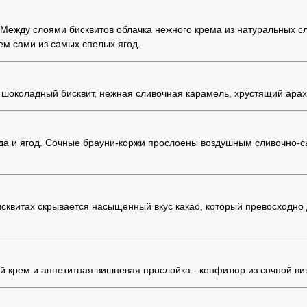
Между слоями бисквитов облачка нежного крема из натуральных сли
ем сами из самых спелых ягод.
шоколадный бисквит, нежная сливочная карамель, хрустящий ара
лада и ягод. Сочные брауни-коржи прослоены воздушным сливочно
исквитах скрывается насыщенный вкус какао, который превосходн
 крем и аппетитная вишневая прослойка - конфитюр из сочной ви