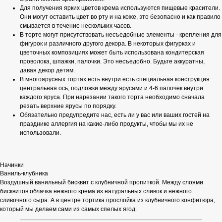
Для получения ярких цветов крема используются пищевые красители.
Они могут оставить цвет во рту и на коже, это безопасно и как правило
смывается в течение нескольких часов.
В торте могут присутствовать несъедобные элементы - крепления для
фигурок и различного другого декора. В некоторых фигурках и
цветочных композициях может быть использована кондитерская
проволока, шпажки, палочки. Это несъедобно. Будьте аккуратны,
давая декор детям.
В многоярусных тортах есть внутри есть специальная конструкция:
центральная ось, подложки между ярусами и 4-6 палочек внутри
каждого яруса. При нарезании такого торта необходимо сначала
резать верхние ярусы по порядку.
Обязательно предупредите нас, есть ли у вас или ваших гостей на
празднике аллергия на какие-либо продукты, чтобы мы их не
использовали.
Начинки
Ваниль-клубника
Воздушный ванильный бисквит с клубничной пропиткой. Между слоями
бисквитов облачка нежного крема из натуральных сливок и нежного
сливочного сыра. А в центре тортика прослойка из клубничного конфитюра,
который мы делаем сами из самых спелых ягод.