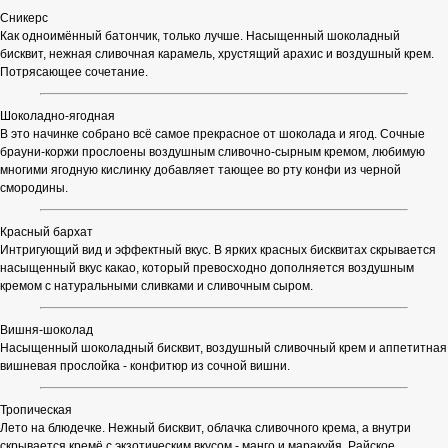
Сникерс
Как одноимённый батончик, только лучше. Насыщенный шоколадный
бисквит, нежная сливочная карамель, хрустящий арахис и воздушный крем.
Потрясающее сочетание.
Шоколадно-ягодная
В это начинке собрано всё самое прекрасное от шоколада и ягод. Сочные
брауни-коржи прослоены воздушным сливочно-сырным кремом, любимую
многими ягодную кислинку добавляет тающее во рту конфи из черной
смородины.
Красный бархат
Интригующий вид и эффектный вкус. В ярких красных бисквитах скрывается
насыщенный вкус какао, который превосходно дополняется воздушным
кремом с натуральными сливками и сливочным сыром.
Вишня-шоколад
Насыщенный шоколадный бисквит, воздушный сливочный крем и аппетитная
вишневая прослойка - конфитюр из сочной вишни.
Тропическая
Лето на блюдечке. Нежный бисквит, облачка сливочного крема, а внутри
скрывается кремё с экзотическим вкусом - манго и маракуйя. Райское