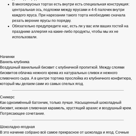
В многоярусных тортах есть внутри есть специальная конструкция:
центральная ось, подложки между ярусами и 4-6 палочек внутри
каждого яруса. При нарезании такого торта необходимо сначала
резать верхние ярусы по порядку.
Обязательно предупредите нас, есть ли у вас или ваших гостей на
празднике аллергия на какие-либо продукты, чтобы мы их не
использовали.
Начинки
Ваниль-клубника
Воздушный ванильный бисквит с клубничной пропиткой. Между слоями
бисквитов облачка нежного крема из натуральных сливок и нежного
сливочного сыра. А в центре тортика прослойка из клубничного конфитюра,
который мы делаем сами из самых спелых ягод.
Сникерс
Как одноимённый батончик, только лучше. Насыщенный шоколадный
бисквит, нежная сливочная карамель, хрустящий арахис и воздушный крем.
Потрясающее сочетание.
Шоколадно-ягодная
В это начинке собрано всё самое прекрасное от шоколада и ягод. Сочные