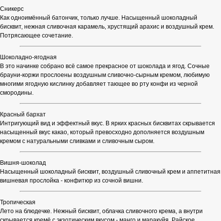
Сникерс
Как одноимённый батончик, только лучше. Насыщенный шоколадный
бисквит, нежная сливочная карамель, хрустящий арахис и воздушный крем.
Потрясающее сочетание.
Шоколадно-ягодная
В это начинке собрано всё самое прекрасное от шоколада и ягод. Сочные
брауни-коржи прослоены воздушным сливочно-сырным кремом, любимую
многими ягодную кислинку добавляет тающее во рту конфи из черной
смородины.
Красный бархат
Интригующий вид и эффектный вкус. В ярких красных бисквитах скрывается
насыщенный вкус какао, который превосходно дополняется воздушным
кремом с натуральными сливками и сливочным сыром.
Вишня-шоколад
Насыщенный шоколадный бисквит, воздушный сливочный крем и аппетитная
вишневая прослойка - конфитюр из сочной вишни.
Тропическая
Лето на блюдечке. Нежный бисквит, облачка сливочного крема, а внутри
скрывается кремё с экзотическим вкусом - манго и маракуйя. Райское