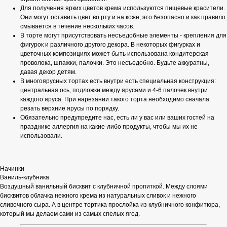
Для получения ярких цветов крема используются пищевые красители.
Они могут оставить цвет во рту и на коже, это безопасно и как правило
смывается в течение нескольких часов.
В торте могут присутствовать несъедобные элементы - крепления для
фигурок и различного другого декора. В некоторых фигурках и
цветочных композициях может быть использована кондитерская
проволока, шпажки, палочки. Это несъедобно. Будьте аккуратны,
давая декор детям.
В многоярусных тортах есть внутри есть специальная конструкция:
центральная ось, подложки между ярусами и 4-6 палочек внутри
каждого яруса. При нарезании такого торта необходимо сначала
резать верхние ярусы по порядку.
Обязательно предупредите нас, есть ли у вас или ваших гостей на
празднике аллергия на какие-либо продукты, чтобы мы их не
использовали.
Начинки
Ваниль-клубника
Воздушный ванильный бисквит с клубничной пропиткой. Между слоями
бисквитов облачка нежного крема из натуральных сливок и нежного
сливочного сыра. А в центре тортика прослойка из клубничного конфитюра,
который мы делаем сами из самых спелых ягод.