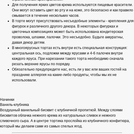
Для получения ярких цветов крема используются пищевые красители.
Они могут оставить цвет во рту и на коже, это безопасно и как правило
смывается в течение нескольких часов.
В торте могут присутствовать несъедобные элементы - крепления для
фигурок и различного другого декора. В некоторых фигурках и
цветочных композициях может быть использована кондитерская
проволока, шпажки, палочки. Это несъедобно. Будьте аккуратны,
давая декор детям.
В многоярусных тортах есть внутри есть специальная конструкция:
центральная ось, подложки между ярусами и 4-6 палочек внутри
каждого яруса. При нарезании такого торта необходимо сначала
резать верхние ярусы по порядку.
Обязательно предупредите нас, есть ли у вас или ваших гостей на
празднике аллергия на какие-либо продукты, чтобы мы их не
использовали.
Начинки
Ваниль-клубника
Воздушный ванильный бисквит с клубничной пропиткой. Между слоями
бисквитов облачка нежного крема из натуральных сливок и нежного
сливочного сыра. А в центре тортика прослойка из клубничного конфитюра,
который мы делаем сами из самых спелых ягод.