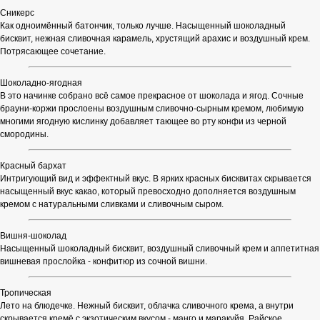
Сникерс
Как одноимённый батончик, только лучше. Насыщенный шоколадный
бисквит, нежная сливочная карамель, хрустящий арахис и воздушный крем.
Потрясающее сочетание.
Шоколадно-ягодная
В это начинке собрано всё самое прекрасное от шоколада и ягод. Сочные
брауни-коржи прослоены воздушным сливочно-сырным кремом, любимую
многими ягодную кислинку добавляет тающее во рту конфи из черной
смородины.
Красный бархат
Интригующий вид и эффектный вкус. В ярких красных бисквитах скрывается
насыщенный вкус какао, который превосходно дополняется воздушным
кремом с натуральными сливками и сливочным сыром.
Вишня-шоколад
Насыщенный шоколадный бисквит, воздушный сливочный крем и аппетитная
вишневая прослойка - конфитюр из сочной вишни.
Тропическая
Лето на блюдечке. Нежный бисквит, облачка сливочного крема, а внутри
скрывается кремё с экзотическим вкусом - манго и маракуйя. Райское