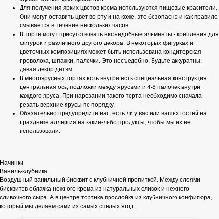
Для получения ярких цветов крема используются пищевые красители.
Они могут оставить цвет во рту и на коже, это безопасно и как правило
смывается в течение нескольких часов.
В торте могут присутствовать несъедобные элементы - крепления для
фигурок и различного другого декора. В некоторых фигурках и
цветочных композициях может быть использована кондитерская
проволока, шпажки, палочки. Это несъедобно. Будьте аккуратны,
давая декор детям.
В многоярусных тортах есть внутри есть специальная конструкция:
центральная ось, подложки между ярусами и 4-6 палочек внутри
каждого яруса. При нарезании такого торта необходимо сначала
резать верхние ярусы по порядку.
Обязательно предупредите нас, есть ли у вас или ваших гостей на
празднике аллергия на какие-либо продукты, чтобы мы их не
использовали.
Начинки
Ваниль-клубника
Воздушный ванильный бисквит с клубничной пропиткой. Между слоями
бисквитов облачка нежного крема из натуральных сливок и нежного
сливочного сыра. А в центре тортика прослойка из клубничного конфитюра,
который мы делаем сами из самых спелых ягод.