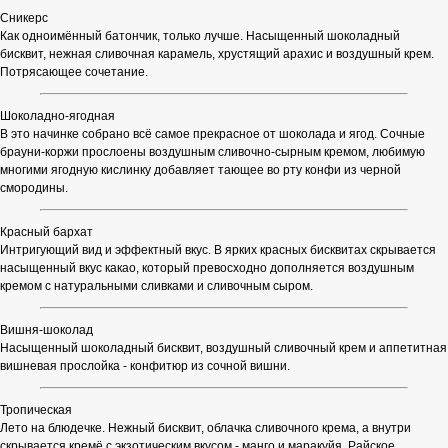
Сникерс
Как одноимённый батончик, только лучше. Насыщенный шоколадный
бисквит, нежная сливочная карамель, хрустящий арахис и воздушный крем.
Потрясающее сочетание.
Шоколадно-ягодная
В это начинке собрано всё самое прекрасное от шоколада и ягод. Сочные
брауни-коржи прослоены воздушным сливочно-сырным кремом, любимую
многими ягодную кислинку добавляет тающее во рту конфи из черной
смородины.
Красный бархат
Интригующий вид и эффектный вкус. В ярких красных бисквитах скрывается
насыщенный вкус какао, который превосходно дополняется воздушным
кремом с натуральными сливками и сливочным сыром.
Вишня-шоколад
Насыщенный шоколадный бисквит, воздушный сливочный крем и аппетитная
вишневая прослойка - конфитюр из сочной вишни.
Тропическая
Лето на блюдечке. Нежный бисквит, облачка сливочного крема, а внутри
скрывается кремё с экзотическим вкусом - манго и маракуйя. Райское