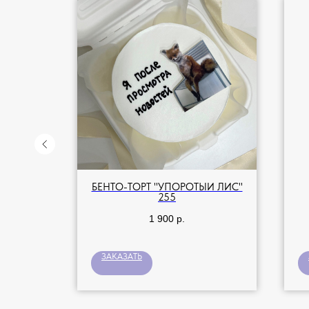
КА С
БЕНТО-ТОРТ "УПОРОТЫЙ ЛИС"
255
1 900
р.
ЗАКАЗАТЬ