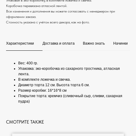
Упакован в эко-коробочку, в комплекте ложечка и свечка.
Коробочка перевязана атласной лентой.
Все изменения и дополнения вы можете согласовать с менеджером при
оформлении заказа.
Стоимость указана с учётом всего декора, как на фото.
Характеристики
Доставка и оплата
Важно знать
Начинки
Вес: 400 гр.
Упаковка: эко-коробочка из сахарного тростника, атласная
лента.
В комплекте ложечка и свечка.
Диаметр торта 12 см. Высота торта 6 см.
Размер коробки: 16*16*8 см
Покрытие торта: кремчиз (сливочный сыр, сливки, сахарная
пудра)
СМОТРИТЕ ТАКЖЕ