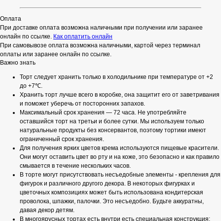
Оплата
При доставке оплата возможна наличными при получении или заранее
онлайн по ссылке.
Как оплатить онлайн
При самовывозе оплата возможна наличными, картой через терминал
оплаты или заранее онлайн по ссылке.
Важно знать
Торт следует хранить только в холодильнике при температуре от +2
до +7℃.
Хранить торт лучше всего в коробке, она защитит его от заветривания
и поможет уберечь от посторонних запахов.
Максимальный срок хранения — 72 часа. Не употребляйте
оставшийся торт на третьи и более сутки. Мы используем только
натуральные продукты без консервантов, поэтому тортики имеют
ограниченный срок хранения.
Для получения ярких цветов крема используются пищевые красители.
Они могут оставить цвет во рту и на коже, это безопасно и как правило
смывается в течение нескольких часов.
В торте могут присутствовать несъедобные элементы - крепления для
фигурок и различного другого декора. В некоторых фигурках и
цветочных композициях может быть использована кондитерская
проволока, шпажки, палочки. Это несъедобно. Будьте аккуратны,
давая декор детям.
В многоярусных тортах есть внутри есть специальная конструкция: