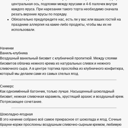
центральная ось, подложки между ярусами и 4-6 палочек внутри
каждого яруса. При нарезании такого торта необходимо сначала
резать верхние ярусы по порядку.
Обязательно предупредите нас, есть ли у вас или ваших гостей на
празднике аллергия на какие-либо продукты, чтобы мы их не
использовали.
Начинки
Ваниль-клубника
Воздушный ванильный бисквит с клубничной пропиткой. Между слоями
бисквитов облачка нежного крема из натуральных сливок и нежного
сливочного сыра. А в центре тортика прослойка из клубничного конфитюра,
который мы делаем сами из самых спелых ягод.
Сникерс
Как одноимённый батончик, только лучше. Насыщенный шоколадный
бисквит, нежная сливочная карамель, хрустящий арахис и воздушный крем.
Потрясающее сочетание.
Шоколадно-ягодная
В это начинке собрано всё самое прекрасное от шоколада и ягод. Сочные
брауни-коржи прослоены воздушным сливочно-сырным кремом, любимую