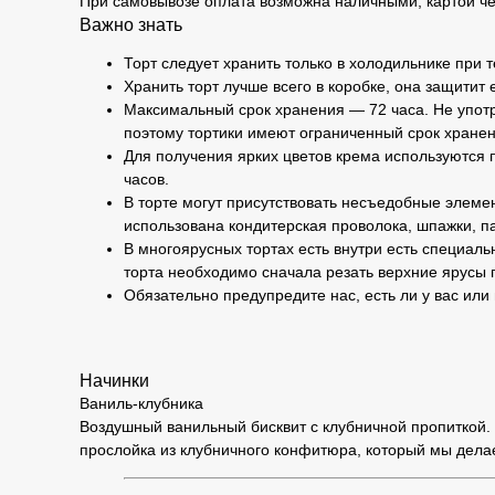
При самовывозе оплата возможна наличными, картой че
Важно знать
Торт следует хранить только в холодильнике при 
Хранить торт лучше всего в коробке, она защитит 
Максимальный срок хранения — 72 часа. Не употр
поэтому тортики имеют ограниченный срок хранен
Для получения ярких цветов крема используются п
часов.
В торте могут присутствовать несъедобные элемен
использована кондитерская проволока, шпажки, па
В многоярусных тортах есть внутри есть специаль
торта необходимо сначала резать верхние ярусы 
Обязательно предупредите нас, есть ли у вас или
Начинки
Ваниль-клубника
Воздушный ванильный бисквит с клубничной пропиткой. 
прослойка из клубничного конфитюра, который мы дела