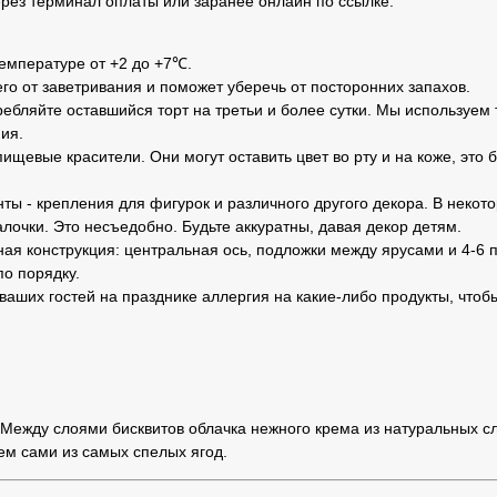
рез терминал оплаты или заранее онлайн по ссылке.
температуре от +2 до +7℃.
его от заветривания и поможет уберечь от посторонних запахов.
ебляйте оставшийся торт на третьи и более сутки. Мы используем 
ия.
ищевые красители. Они могут оставить цвет во рту и на коже, это 
ты - крепления для фигурок и различного другого декора. В неко
лочки. Это несъедобно. Будьте аккуратны, давая декор детям.
ная конструкция: центральная ось, подложки между ярусами и 4-6 п
по порядку.
 ваших гостей на празднике аллергия на какие-либо продукты, чтоб
Между слоями бисквитов облачка нежного крема из натуральных сли
ем сами из самых спелых ягод.