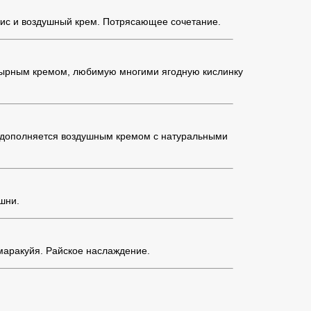
хис и воздушный крем. Потрясающее сочетание.
-сырным кремом, любимую многими ягодную кислинку
о дополняется воздушным кремом с натуральными
шни.
 маракуйя. Райское наслаждение.