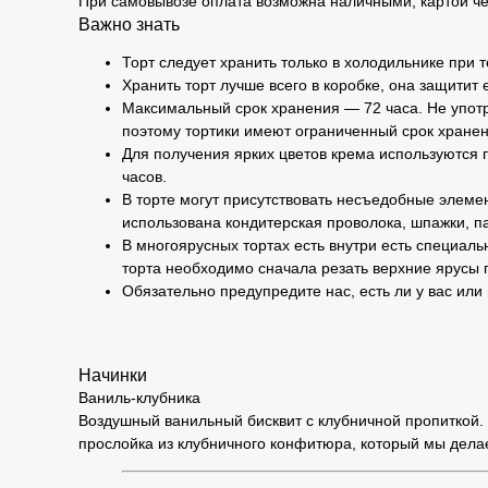
При самовывозе оплата возможна наличными, картой че
Важно знать
Торт следует хранить только в холодильнике при 
Хранить торт лучше всего в коробке, она защитит 
Максимальный срок хранения — 72 часа. Не употр
поэтому тортики имеют ограниченный срок хранен
Для получения ярких цветов крема используются п
часов.
В торте могут присутствовать несъедобные элемен
использована кондитерская проволока, шпажки, па
В многоярусных тортах есть внутри есть специаль
торта необходимо сначала резать верхние ярусы 
Обязательно предупредите нас, есть ли у вас или
Начинки
Ваниль-клубника
Воздушный ванильный бисквит с клубничной пропиткой. 
прослойка из клубничного конфитюра, который мы дела