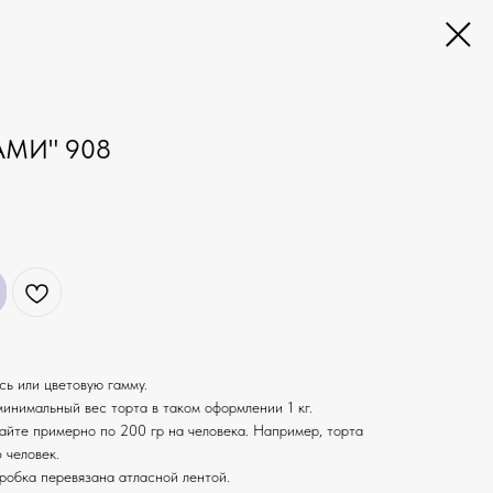
АМИ" 908
ь или цветовую гамму.
минимальный вес торта в таком оформлении 1 кг.
айте примерно по 200 гр на человека. Например, торта
 человек.
оробка перевязана атласной лентой.