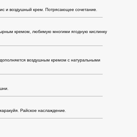
хис и воздушный крем. Потрясающее сочетание.
-сырным кремом, любимую многими ягодную кислинку
о дополняется воздушным кремом с натуральными
шни.
 маракуйя. Райское наслаждение.